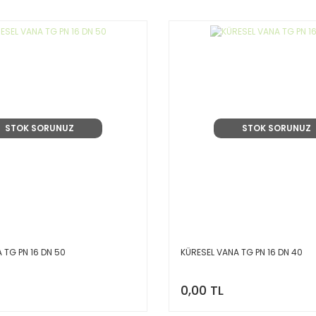
A-52 1/2 ...
KELEBEK VANA NİKEL W ...
25,60 TL
Fiyat :
2.858,70 TL
STOK SORUNUZ
STOK SORUNUZ
 TG PN 16 DN 50
KÜRESEL VANA TG PN 16 DN 40
0,00 TL