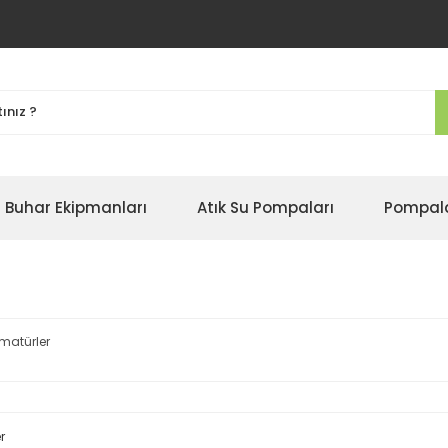
Buhar Ekipmanları
Atık Su Pompaları
Pompal
matürler
r