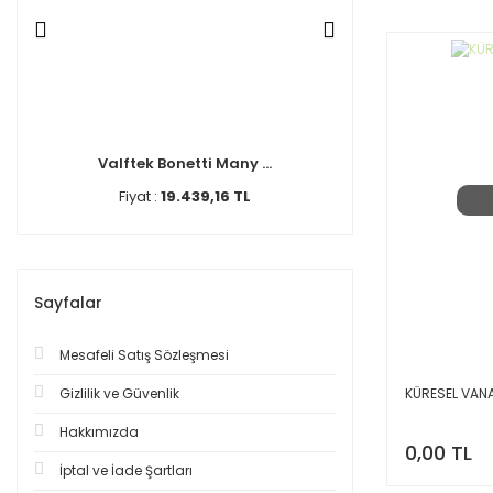
Valftek Bonetti Many ...
HAVA ATICI H
Fiyat :
19.439,16 TL
Fiyat :
9.5
Sayfalar
Mesafeli Satış Sözleşmesi
KÜRESEL VANA
Gizlilik ve Güvenlik
Hakkımızda
0,00 TL
İptal ve İade Şartları