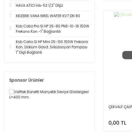
HAVA ATICI HA-52 1/2'' DİŞLİ
KELEBEK VANA NİKEL WAFER KV7 DN 80
Ksb Calio Pro SI HP 25-80 PN6-10-16 150W
Frekans Kon.-1'' Bağlantılı
Ksb Calio SI HP Mini 25-130 150W Frekans
Kon. Döküm Gövd. Sirkülasyon Pompası
1'' Dişli Bağlantı
Sponsor Ürünler
ÇEKVALF ÇALP
0,00 TL