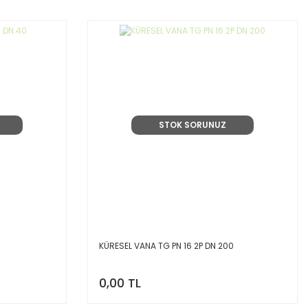
SIEMENS VANA RADYATÖ ...
SIEMENS VANA RADYATÖ .
Fiyat :
963,44 TL
Fiyat :
593,90 TL
STOK SORUNUZ
KÜRESEL VANA TG PN 16 2P DN 200
0,00 TL