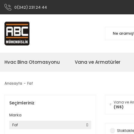
0(342) 231 24 44
Hvac Bina Otomasyonu
Vana ve Armatürler
Anasayfa
Faf
Vana ve Ar
Seçimleriniz
(155)
Marka
Faf
Stoktakile