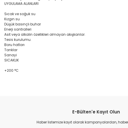
UYGULAMA ALANLARI
Sıcak ve soğuk su
Kızgın su
Düşük basınçlı buhar
Enerji santralleri
Asit veya alkalin özellikleri olmayan akışkanlar.
Tesis kurulumu.
Boru hatları
Tanklar
Sanayi
SICAKLIK
+200 °C
Bu ürünün fiyat bilgisi, resim, ürün açıklamalarında ve diğer konular
Görüş ve önerileriniz için teşekkür ederiz.
E-Bülten'e Kayıt Olun
Ürün resmi kalitesiz, bozuk veya görüntülenemiyor.
Ürün açıklamasında eksik bilgiler bulunuyor.
Haber listemize kayıt olarak kampanyalardan, haberda