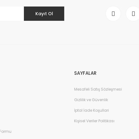
Kayıt Ol
Gönder
SAYFALAR
Mesafeli Satış Sözleşmesi
Gizlilik ve Güvenlik
İptal İade Koşullari
Kişisel Veriler Politikası
 Formu