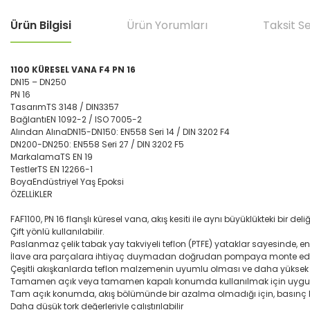
Ürün Bilgisi
Ürün Yorumları
Taksit S
1100 KÜRESEL VANA F4 PN 16
DN15 – DN250
PN 16
Tasarım
TS 3148 / DIN3357
Bağlantı
EN 1092-2 / ISO 7005-2
Alından Alına
DN15-DN150: EN558 Seri 14 / DIN 3202 F4
DN200-DN250: EN558 Seri 27 / DIN 3202 F5
Markalama
TS EN 19
Testler
TS EN 12266-1
Boya
Endüstriyel Yaş Epoksi
ÖZELLİKLER
FAF1100, PN 16 flanşlı küresel vana, akış kesiti ile aynı büyüklükteki bir d
Çift yönlü kullanılabilir.
Paslanmaz çelik tabak yay takviyeli teflon (PTFE) yataklar sayesinde, e
İlave ara parçalara ihtiyaç duymadan doğrudan pompaya monte edile
Çeşitli akışkanlarda teflon malzemenin uyumlu olması ve daha yüksek 
Tamamen açık veya tamamen kapalı konumda kullanılmak için uygu
Tam açık konumda, akış bölümünde bir azalma olmadığı için, basınç ka
Daha düşük tork değerleriyle çalıştırılabilir