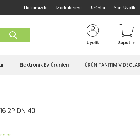
Hakkımızda
Markalarımız
Ürünler
Yeni Üyelik
Üyelik
Sepetim
ar
Elektronik Ev Ürünleri
ÜRÜN TANITIM VİDEOLAR
16 2P DN 40
analar