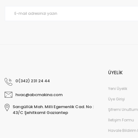
Ürün bilgilerinde hatalar bulunuyor.
Ürün fiyatı diğer sitelerden daha pahalı.
Bu ürüne benzer farklı alternatifler olmalı.
ÜYELİK
0(342) 231 24 44
Yeni Üyelik
hvac@abcmakina.com
Üye Girişi
Sarıgüllük Mah. Milli Egemenlik Cad. No :
Şifremi Unuttum
43/C Şehitkamil Gaziantep
İletişim Formu
Havale Bildirim