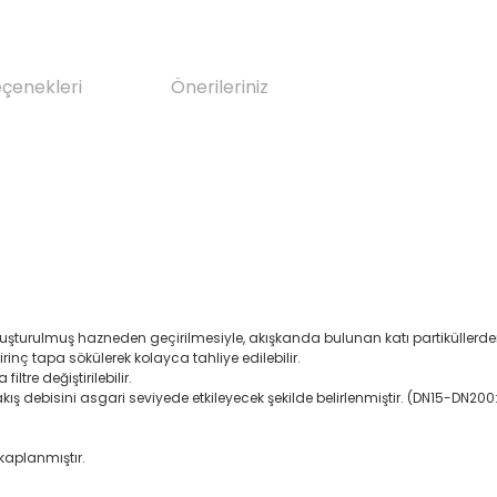
eçenekleri
Önerileriniz
e oluşturulmuş hazneden geçirilmesiyle, akışkanda bulunan katı partiküllerd
rinç tapa sökülerek kolayca tahliye edilebilir.
ltre değiştirilebilir.
ve akış debisini asgari seviyede etkileyecek şekilde belirlenmiştir. (DN15-D
 kaplanmıştır.