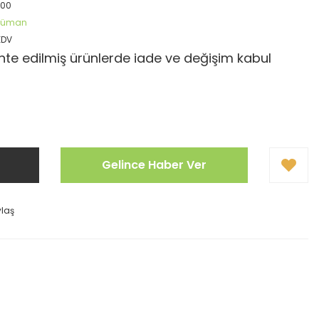
300
öküman
KDV
te edilmiş ürünlerde iade ve değişim kabul
Gelince Haber Ver
ylaş